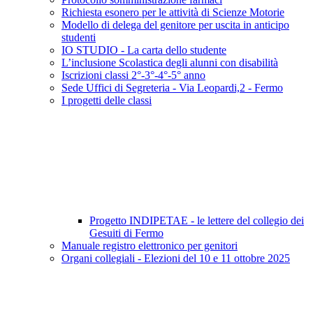
Richiesta esonero per le attività di Scienze Motorie
Modello di delega del genitore per uscita in anticipo
studenti
IO STUDIO - La carta dello studente
L’inclusione Scolastica degli alunni con disabilità
Iscrizioni classi 2°-3°-4°-5° anno
Sede Uffici di Segreteria - Via Leopardi,2 - Fermo
I progetti delle classi
Progetto INDIPETAE - le lettere del collegio dei
Gesuiti di Fermo
Manuale registro elettronico per genitori
Organi collegiali - Elezioni del 10 e 11 ottobre 2025