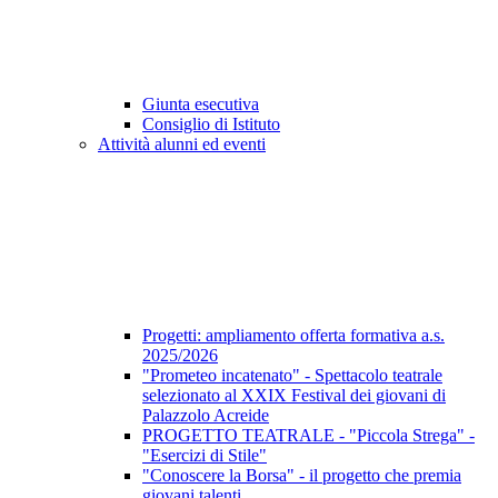
Giunta esecutiva
Consiglio di Istituto
Attività alunni ed eventi
Progetti: ampliamento offerta formativa a.s.
2025/2026
"Prometeo incatenato" - Spettacolo teatrale
selezionato al XXIX Festival dei giovani di
Palazzolo Acreide
PROGETTO TEATRALE - "Piccola Strega" -
"Esercizi di Stile"
"Conoscere la Borsa" - il progetto che premia
giovani talenti