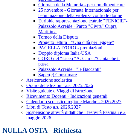
Giornata della Memoria - per non dimenticare
25 novembre - Giornata Internazionale per
l'eliminazione della violenza contro le donne
Euripide:rappresentazione teatrale "FENICIE"-
Palazzolo Acreide - Parco "Civita" Cupra
Marittima
Torneo della Disputa
Progetto lettura - "Una città per leggere"
PAGELLA D'ORO - premiazioni
Doppio diploma Italia-USA
CORO del "Liceo "A. Caro"-"Canta che ti
passa"
Palazzolo Acreide - "le Baccanti"
Saper(e) Consumare
Assicurazione scolastica
Orario delle lezioni -a.s. 2025.2026
Visite guidate e Viaggi di istruzione
Ricevimento Docenti - Indicazioni generali
Calendario scolastico regione Marche - 2026.2027
Libri di Testo a.s. 2026.2027
Sospensione attività didattiche - festività Pasquali e 2
maggio 2026
NULLA OSTA - Richiesta