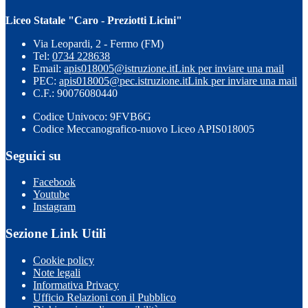
Liceo Statale "Caro - Preziotti Licini"
Via Leopardi, 2 - Fermo (FM)
Tel:
0734 228638
Email:
apis018005@istruzione.it
Link per inviare una mail
PEC:
apis018005@pec.istruzione.it
Link per inviare una mail
C.F.: 90076080440
Codice Univoco: 9FVB6G
Codice Meccanografico-nuovo Liceo APIS018005
Seguici su
Facebook
Youtube
Instagram
Sezione Link Utili
Cookie policy
Note legali
Informativa Privacy
Ufficio Relazioni con il Pubblico