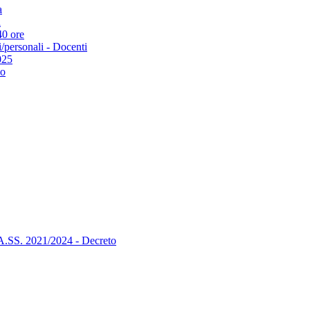
a
i
40 ore
i/personali - Docenti
025
io
A.SS. 2021/2024 - Decreto