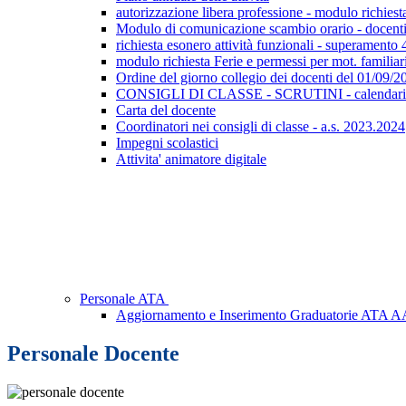
autorizzazione libera professione - modulo richiest
Modulo di comunicazione scambio orario - docent
richiesta esonero attività funzionali - superamento 
modulo richiesta Ferie e permessi per mot. familiar
Ordine del giorno collegio dei docenti del 01/09/2
CONSIGLI DI CLASSE - SCRUTINI - calendar
Carta del docente
Coordinatori nei consigli di classe - a.s. 2023.2024
Impegni scolastici
Attivita' animatore digitale
Personale ATA
Aggiornamento e Inserimento Graduatorie ATA A
Personale Docente