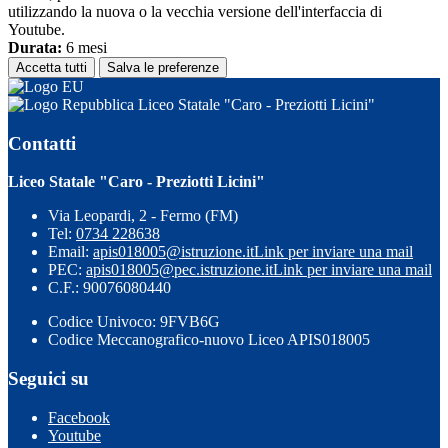
utilizzando la nuova o la vecchia versione dell'interfaccia di
Youtube.
Durata:
6 mesi
Accetta tutti
Salva le preferenze
Liceo Statale "Caro - Preziotti Licini"
Contatti
Liceo Statale "Caro - Preziotti Licini"
Via Leopardi, 2 - Fermo (FM)
Tel:
0734 228638
Email:
apis018005@istruzione.it
Link per inviare una mail
PEC:
apis018005@pec.istruzione.it
Link per inviare una mail
C.F.: 90076080440
Codice Univoco: 9FVB6G
Codice Meccanografico-nuovo Liceo APIS018005
Seguici su
Facebook
Youtube