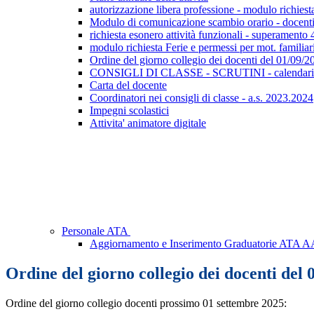
autorizzazione libera professione - modulo richiest
Modulo di comunicazione scambio orario - docent
richiesta esonero attività funzionali - superamento 
modulo richiesta Ferie e permessi per mot. familiar
Ordine del giorno collegio dei docenti del 01/09/2
CONSIGLI DI CLASSE - SCRUTINI - calendar
Carta del docente
Coordinatori nei consigli di classe - a.s. 2023.2024
Impegni scolastici
Attivita' animatore digitale
Personale ATA
Aggiornamento e Inserimento Graduatorie ATA A
Ordine del giorno collegio dei docenti del 
Ordine del giorno collegio docenti prossimo 01 settembre 2025: