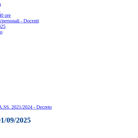
a
i
40 ore
i/personali - Docenti
025
io
A.SS. 2021/2024 - Decreto
01/09/2025