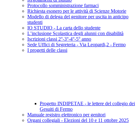
Protocollo somministrazione farmaci
Richiesta esonero per le attività di Scienze Motorie
Modello di delega del genitore per uscita in anticipo
studenti
IO STUDIO - La carta dello studente
L’inclusione Scolastica degli alunni con disabilità
Iscrizioni classi 2°-3°-4°-5° anno
Sede Uffici di Segreteria - Via Leopardi,2 - Fermo
I progetti delle classi
Progetto INDIPETAE - le lettere del collegio dei
Gesuiti di Fermo
Manuale registro elettronico per genitori
Organi collegiali - Elezioni del 10 e 11 ottobre 2025