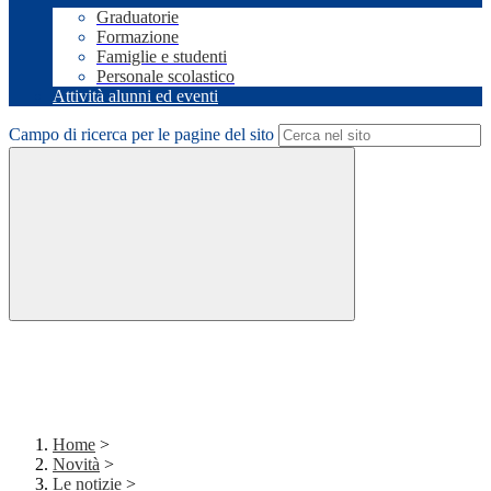
Graduatorie
Formazione
Famiglie e studenti
Personale scolastico
Attività alunni ed eventi
Campo di ricerca per le pagine del sito
Home
>
Novità
>
Le notizie
>