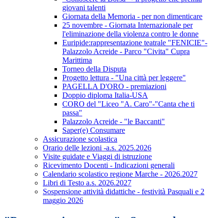
giovani talenti
Giornata della Memoria - per non dimenticare
25 novembre - Giornata Internazionale per
l'eliminazione della violenza contro le donne
Euripide:rappresentazione teatrale "FENICIE"-
Palazzolo Acreide - Parco "Civita" Cupra
Marittima
Torneo della Disputa
Progetto lettura - "Una città per leggere"
PAGELLA D'ORO - premiazioni
Doppio diploma Italia-USA
CORO del "Liceo "A. Caro"-"Canta che ti
passa"
Palazzolo Acreide - "le Baccanti"
Saper(e) Consumare
Assicurazione scolastica
Orario delle lezioni -a.s. 2025.2026
Visite guidate e Viaggi di istruzione
Ricevimento Docenti - Indicazioni generali
Calendario scolastico regione Marche - 2026.2027
Libri di Testo a.s. 2026.2027
Sospensione attività didattiche - festività Pasquali e 2
maggio 2026