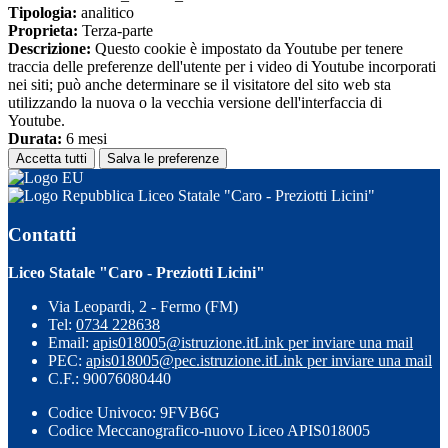
Tipologia:
analitico
Proprieta:
Terza-parte
Descrizione:
Questo cookie è impostato da Youtube per tenere
traccia delle preferenze dell'utente per i video di Youtube incorporati
nei siti; può anche determinare se il visitatore del sito web sta
utilizzando la nuova o la vecchia versione dell'interfaccia di
Youtube.
Durata:
6 mesi
Accetta tutti
Salva le preferenze
Liceo Statale "Caro - Preziotti Licini"
Contatti
Liceo Statale "Caro - Preziotti Licini"
Via Leopardi, 2 - Fermo (FM)
Tel:
0734 228638
Email:
apis018005@istruzione.it
Link per inviare una mail
PEC:
apis018005@pec.istruzione.it
Link per inviare una mail
C.F.: 90076080440
Codice Univoco: 9FVB6G
Codice Meccanografico-nuovo Liceo APIS018005