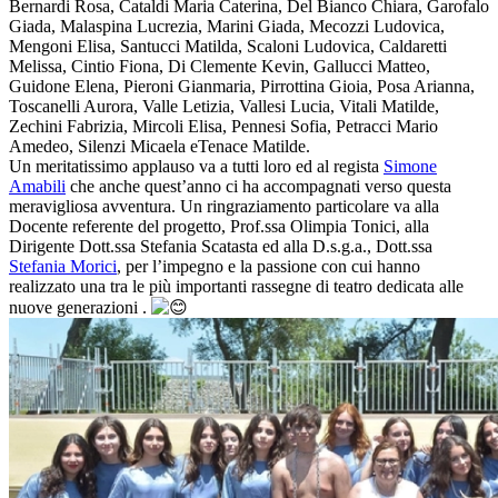
Bernardi Rosa, Cataldi Maria Caterina, Del Bianco Chiara, Garofalo
Giada, Malaspina Lucrezia, Marini Giada, Mecozzi Ludovica,
Mengoni Elisa, Santucci Matilda, Scaloni Ludovica, Caldaretti
Melissa, Cintio Fiona, Di Clemente Kevin, Gallucci Matteo,
Guidone Elena, Pieroni Gianmaria, Pirrottina Gioia, Posa Arianna,
Toscanelli Aurora, Valle Letizia, Vallesi Lucia, Vitali Matilde,
Zechini Fabrizia, Mircoli Elisa, Pennesi Sofia, Petracci Mario
Amedeo, Silenzi Micaela eTenace Matilde.
Un meritatissimo applauso va a tutti loro ed al regista
Simone
Amabili
che anche quest’anno ci ha accompagnati verso questa
meravigliosa avventura. Un ringraziamento particolare va alla
Docente referente del progetto, Prof.ssa Olimpia Tonici, alla
Dirigente Dott.ssa Stefania Scatasta ed alla D.s.g.a., Dott.ssa
Stefania Morici
, per l’impegno e la passione con cui hanno
realizzato una tra le più importanti rassegne di teatro dedicata alle
nuove generazioni .