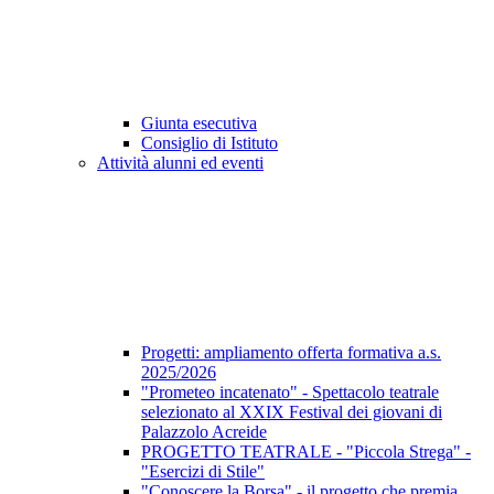
Giunta esecutiva
Consiglio di Istituto
Attività alunni ed eventi
Progetti: ampliamento offerta formativa a.s.
2025/2026
"Prometeo incatenato" - Spettacolo teatrale
selezionato al XXIX Festival dei giovani di
Palazzolo Acreide
PROGETTO TEATRALE - "Piccola Strega" -
"Esercizi di Stile"
"Conoscere la Borsa" - il progetto che premia