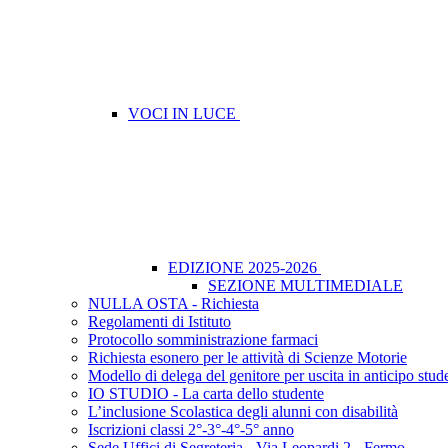
VOCI IN LUCE
EDIZIONE 2025-2026
SEZIONE MULTIMEDIALE
NULLA OSTA - Richiesta
Regolamenti di Istituto
Protocollo somministrazione farmaci
Richiesta esonero per le attività di Scienze Motorie
Modello di delega del genitore per uscita in anticipo stud
IO STUDIO - La carta dello studente
L’inclusione Scolastica degli alunni con disabilità
Iscrizioni classi 2°-3°-4°-5° anno
Sede Uffici di Segreteria - Via Leopardi,2 - Fermo