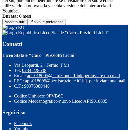
nei siti; può anche determinare se il visitatore del sito web sta
utilizzando la nuova o la vecchia versione dell'interfaccia di
Youtube.
Durata:
6 mesi
Accetta tutti
Salva le preferenze
Liceo Statale "Caro - Preziotti Licini"
Contatti
Liceo Statale "Caro - Preziotti Licini"
Via Leopardi, 2 - Fermo (FM)
Tel:
0734 228638
Email:
apis018005@istruzione.it
Link per inviare una mail
PEC:
apis018005@pec.istruzione.it
Link per inviare una mail
C.F.: 90076080440
Codice Univoco: 9FVB6G
Codice Meccanografico-nuovo Liceo APIS018005
Seguici su
Facebook
Youtube