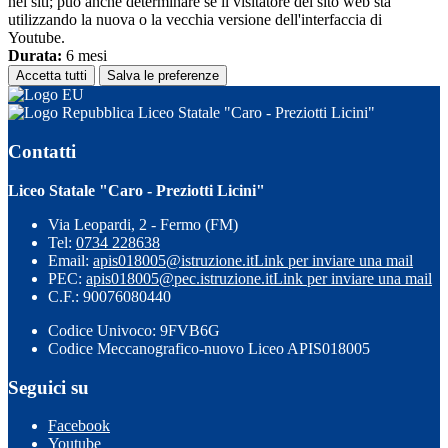
nei siti; può anche determinare se il visitatore del sito web sta
utilizzando la nuova o la vecchia versione dell'interfaccia di
Youtube.
Durata:
6 mesi
Accetta tutti
Salva le preferenze
Liceo Statale "Caro - Preziotti Licini"
Contatti
Liceo Statale "Caro - Preziotti Licini"
Via Leopardi, 2 - Fermo (FM)
Tel:
0734 228638
Email:
apis018005@istruzione.it
Link per inviare una mail
PEC:
apis018005@pec.istruzione.it
Link per inviare una mail
C.F.: 90076080440
Codice Univoco: 9FVB6G
Codice Meccanografico-nuovo Liceo APIS018005
Seguici su
Facebook
Youtube