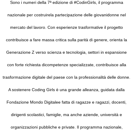
Sono i numeri
d
ella
7ª
edizione di #Codin
Girls, il programma
nazionale per
costruire
la partecipazione delle giovani
donne nel
mercato del lavoro.
Con esperienze trasformative il progetto
contribuisce a fare
massa
critica sulla parità di genere, orienta la
Generazione Z verso scienza e tecnologia,
settori
in espansione
con forte richiesta di
competenze specializzate, contribuisce alla
trasformazione
digitale del paese con l
a professionalità delle donne.
A
sostenere
Coding Girls è una grande
alleanza, guidata dalla
Fondazione Mondo Digitale
e fatta di ragazze e ragazzi, docenti,
dirigenti scolastici, famiglie, ma anche aziende, università e
organizzazioni pubbliche e private.
Il programma nazionale,