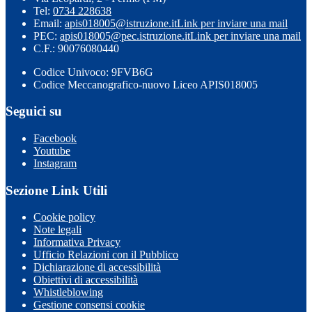
Tel:
0734 228638
Email:
apis018005@istruzione.it
Link per inviare una mail
PEC:
apis018005@pec.istruzione.it
Link per inviare una mail
C.F.: 90076080440
Codice Univoco: 9FVB6G
Codice Meccanografico-nuovo Liceo APIS018005
Seguici su
Facebook
Youtube
Instagram
Sezione Link Utili
Cookie policy
Note legali
Informativa Privacy
Ufficio Relazioni con il Pubblico
Dichiarazione di accessibilità
Obiettivi di accessibilità
Whistleblowing
Gestione consensi cookie