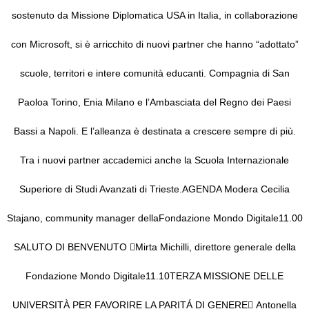
sostenuto da
Missi
one Diplomatica USA in Italia,
in collaborazione
con
Microsoft
, si è arricchito di nuovi partner che hanno “adottato”
scuole, territori e intere
comunità educanti.
Compagnia di San
Paolo
a Torino,
Eni
a Milano e l’
Ambasciata del Regno
dei Paesi
Bassi
a Nap
oli. E l’alleanza è destinata a crescere sempre di più.
Tra i
nuovi
partner
accademici anche la Scuola Internazionale
Superiore di Studi Avanzati di Trieste.
AGENDA
Modera
Cecilia
Stajano,
community manager della
Fondazione Mondo Digitale
11.00
SALUTO D
I BENVENUTO

Mirta Michilli,
direttore generale
della
Fondazione Mondo Digitale
11.10
TERZA M
I
S
S
I
ONE
DELLE
UNIVERSITÀ
PER FAVORIRE LA PARITÁ DI GENERE

Antonella