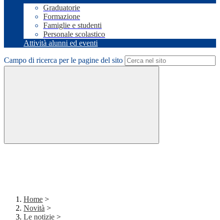
Graduatorie
Formazione
Famiglie e studenti
Personale scolastico
Attività alunni ed eventi
Campo di ricerca per le pagine del sito
Home
>
Novità
>
Le notizie
>