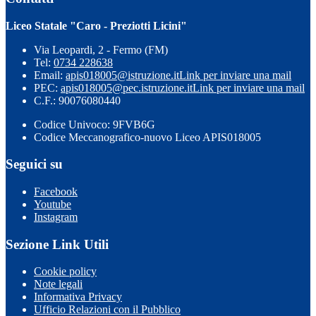
Liceo Statale "Caro - Preziotti Licini"
Via Leopardi, 2 - Fermo (FM)
Tel:
0734 228638
Email:
apis018005@istruzione.it
Link per inviare una mail
PEC:
apis018005@pec.istruzione.it
Link per inviare una mail
C.F.: 90076080440
Codice Univoco: 9FVB6G
Codice Meccanografico-nuovo Liceo APIS018005
Seguici su
Facebook
Youtube
Instagram
Sezione Link Utili
Cookie policy
Note legali
Informativa Privacy
Ufficio Relazioni con il Pubblico