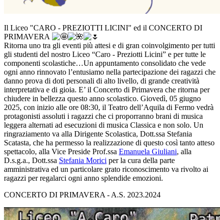
Il Liceo "CARO - PREZIOTTI LICINI" ed il CONCERTO DI
PRIMAVERA
Ritorna uno tra gli eventi più attesi e di gran coinvolgimento per tutti
gli studenti del nostro Liceo “Caro - Preziotti Licini” e per tutte le
componenti scolastiche…Un appuntamento consolidato che vede
ogni anno rinnovato l’entusiamo nella partecipazione dei ragazzi che
danno prova di doti personali di alto livello, di grande creatività
interpretativa e di gioia. E’ il Concerto di Primavera che ritorna per
chiudere in bellezza questo anno
scolastico. Giovedì, 05 giugno
2025, con inizio alle ore 08:30, il Teatro dell’Aquila di Fermo vedrà
protagonisti assoluti i ragazzi che ci proporranno brani di musica
leggera alternati ad esecuzioni di musica Classica e non solo. Un
ringraziamento va alla Dirigente Scolastica, Dott.ssa Stefania
Scatasta, che ha permesso la realizzazione di questo così tanto atteso
spettacolo, alla Vice Preside Prof.ssa
Emanuela Giuliani
,
alla
D.s.g.a., Dott.ssa
Stefania Morici
per la cura della parte
amministrativa ed un particolare grato riconoscimento va rivolto ai
ragazzi per regalarci ogni anno splendide emozioni.
CONCERTO DI PRIMAVERA - A.S. 2023.2024