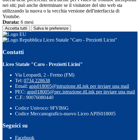
nei siti; può anche determinare se il visitatore del sito web sta
utilizzando la nuova o la vecchia versione dell'interfaccia di
Youtube.
Durata:
6 mesi
Accetta tutti
Salva le preferenze
Liceo Statale "Caro - Preziotti Licini"
Contatti
Liceo Statale "Caro - Preziotti Licini"
Via Leopardi, 2 - Fermo (FM)
Tel:
0734 228638
Email:
apis018005@istruzione.it
Link per inviare una mail
PEC:
apis018005@pec.istruzione.it
Link per inviare una mail
C.F.: 90076080440
Codice Univoco: 9FVB6G
Codice Meccanografico-nuovo Liceo APIS018005
Seguici su
Facebook