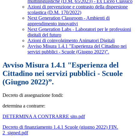
multilinguistiche (D.M. 65/2023) - Ex Liceo Classico
Azioni di prevenzione e contrasto della dispersione
scolastica (D.M. 170/2022)
Next Generation Classroom - Ambienti di
apprendimento innovativi
Next Generation Labs - Laboratori per le professioni
digitali del futuro
Azioni di coinvolgimento Animatori Digitali
Avviso Misura 1.4.1 "Esperienza del Cittadino nei
servizi pubblici - Scuole (Giugno 2022)”.
Avviso Misura 1.4.1 "Esperienza del
Cittadino nei servizi pubblici - Scuole
(Giugno 2022)”.
Decreto di assegnazione fondi:
determina a contrarre:
DETERMINA A CONTRARRE sito.pdf
Decreto di finanziamento 1.4.1 Scuole (giugno 2022) FIN.
2_signed.pdf