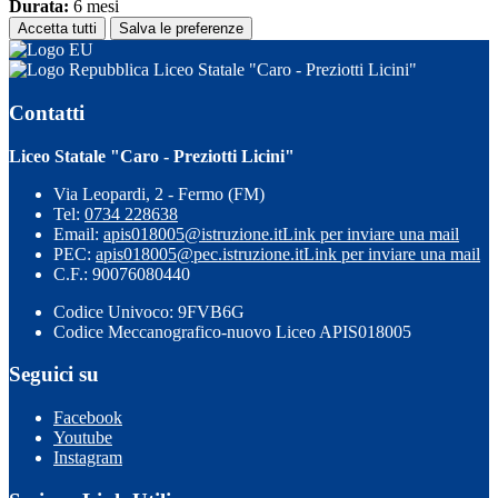
Durata:
6 mesi
Accetta tutti
Salva le preferenze
Liceo Statale "Caro - Preziotti Licini"
Contatti
Liceo Statale "Caro - Preziotti Licini"
Via Leopardi, 2 - Fermo (FM)
Tel:
0734 228638
Email:
apis018005@istruzione.it
Link per inviare una mail
PEC:
apis018005@pec.istruzione.it
Link per inviare una mail
C.F.: 90076080440
Codice Univoco: 9FVB6G
Codice Meccanografico-nuovo Liceo APIS018005
Seguici su
Facebook
Youtube
Instagram