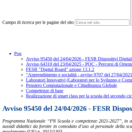
Campo di ricerca per le pagine del sito
Pon
Avviso 95450 del 24/04/2026 - FESR Dispositivi Digital
Avviso 64310 del 23/04/2025 - POC - Percorsi di Orien
FESR "Digital Board" azione 13.1.2
“Apprendimento e socialità - avviso 9707 del 27/04/2021
Laboratori Innovativi (Laboratori per lo Sviluppo e Com
Pensiero Computazionale e Cittadinanza Globale
Competenze di base
Realizzazione di smart class per la scuola del secondo cic
Avviso 95450 del 24/04/2026 - FESR Disposi
Programma Nazionale “PN Scuola e competenze 2021-2027”, in attuazi
sussidi didattici da fornire in comodato d’uso al personale della
regolamento (UE) n. 2013/1303