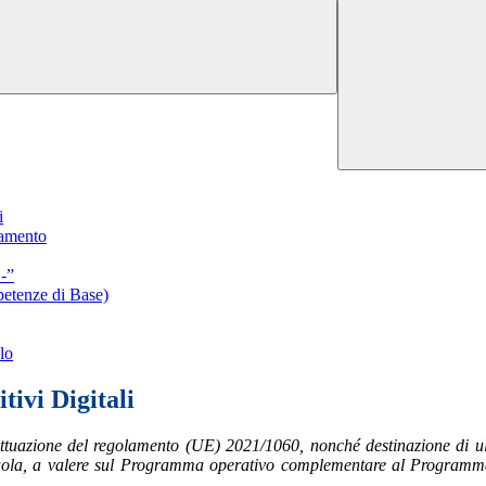
i
tamento
-”
petenze di Base)
lo
tivi Digitali
one del regolamento (UE) 2021/1060, nonché destinazione di ulteriori 
 scuola, a valere sul Programma operativo complementare al Programm