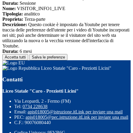
Durata:
Sessione
Nome:
VISITOR_INFO1_LIVE
Tipologia:
analitico
Proprieta:
Terza-parte
Descrizione:
Questo cookie è impostato da Youtube per tenere
traccia delle preferenze dell'utente per i video di Youtube incorporati
nei siti; può anche determinare se il visitatore del sito web sta
utilizzando la nuova o la vecchia versione dell'interfaccia di
Youtube.
Durata:
6 mesi
Accetta tutti
Salva le preferenze
Liceo Statale "Caro - Preziotti Licini"
Contatti
Liceo Statale "Caro - Preziotti Licini"
Via Leopardi, 2 - Fermo (FM)
Tel:
0734 228638
Email:
apis018005@istruzione.it
Link per inviare una mail
PEC:
apis018005@pec.istruzione.it
Link per inviare una mail
C.F.: 90076080440
Codice Univoco: 9FVB6G